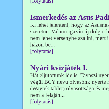
[folytatás]
Ismerkedés az Asus Padf
Ki lehet jelenteni, hogy az Asusnak
szeretne. Valami igazán új dolgot 
nem lehet versenybe szállni, mert
házon be...
[folytatás]
Nyári kvízjáték I.
Hát eljutottunk ide is. Tavaszi ny
végül BCY nevű olvasónk nyerte m
(Waytek tablet) olvasottsága és m
nem a felaján...
[folytatás]