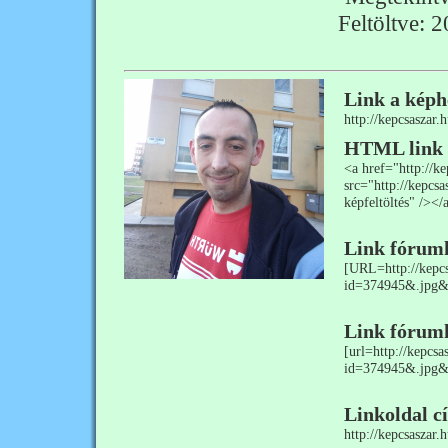
Feltöltve: 
Link a képh
http://kepcsaszar
HTML link
<a href="http://
src="http://kepcs
képfeltöltés" /></
Link fórum
[URL=http://kepcs
id=374945&.jpg&
Link fórum
[url=http://kepcs
id=374945&.jpg&s
Linkoldal c
http://kepcsaszar.