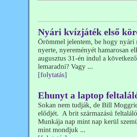
Nyári kvízjáték első kör
Örömmel jelentem, be hogy nyári 
nyerte, nyereményét hamarosan elk
augusztus 31-én indul a következő
lemaradni? Vagy ...
[folytatás]
Ehunyt a laptop feltalál
Sokan nem tudják, de Bill Moggri
elődjét. A brit származású feltalál
Munkája nap mint nap kerül szemü
mint mondjuk ...