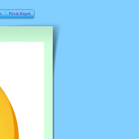
t
Privát Képek