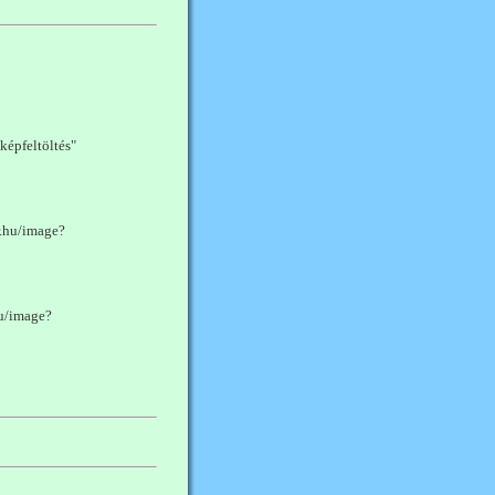
képfeltöltés"
r.hu/image?
hu/image?