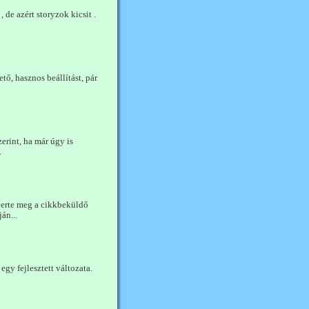
e azért storyzok kicsit .
ő, hasznos beállítást, pár
erint, ha már úgy is
.
yerte meg a cikkbeküldő
án...
egy fejlesztett változata.