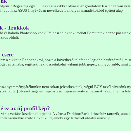
unk
em ? Réges-rég egy …. Aki ezt a cikket olvassa az gondolom tisztában van vele , d
jól tudom az ASUS árnyékéban nevelkedett amolyan maradékokból épített alap
k - Trükkök
dő és haladó Photoshop kedvű felhasználóknak íródott.Bemutatok benne pár alapvet
asznos oldalt.
 csere
m a cikket a Radeonokról, hozta a következő telefont a legjobb barátnőmtől, misz
ógépes témába, segítsek neki összetákolni valami jobb gépet, ami gyorsabb, mint ..
.
Tavaszi nyereményjátékunkra nem sokan jelentkeztetek, végül BCY nevű olvasónk n
tek tablet) olvasottsága és megosztása magasan verte a mezőnyt. Végül nem a felaj
é ez az új profil kép?
vírus variáns kezdett el terjedni. A vírus a Dorkbot/Ruskil törzshöz tartozik, annak 
nek személyre szóló linket küld, amely egy fertőzött oldalra irányítja