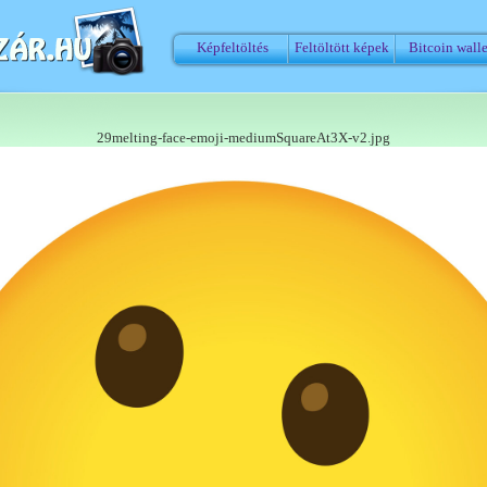
Képfeltöltés
Feltöltött képek
Bitcoin walle
29melting-face-emoji-mediumSquareAt3X-v2.jpg