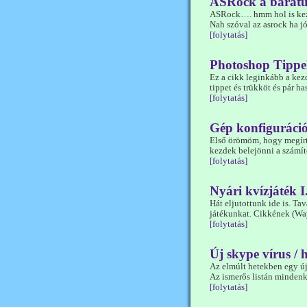
ASRock a barát
ASRock…. hmm hol is kezdj
Nah szóval az asrock ha 
[folytatás]
Photoshop Tippe
Ez a cikk leginkább a kez
tippet és trükköt és pár h
[folytatás]
Gép konfiguráció
Első örömöm, hogy megírta
kezdek belejönni a számít
[folytatás]
Nyári kvízjáték I
Hát eljutottunk ide is. 
játékunkat. Cikkének (Way
[folytatás]
Új skype vírus / h
Az elmúlt hetekben egy új 
Az ismerős listán mindenki
[folytatás]