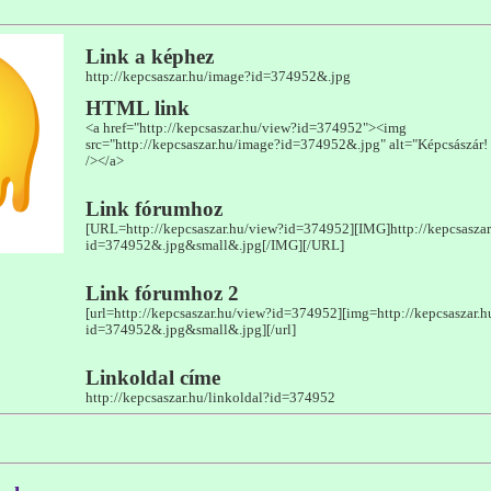
Link a képhez
http://kepcsaszar.hu/image?id=374952&.jpg
HTML link
<a href="http://kepcsaszar.hu/view?id=374952"><img
src="http://kepcsaszar.hu/image?id=374952&.jpg" alt="Képcsászár! 
/></a>
Link fórumhoz
[URL=http://kepcsaszar.hu/view?id=374952][IMG]http://kepcsasza
id=374952&.jpg&small&.jpg[/IMG][/URL]
Link fórumhoz 2
[url=http://kepcsaszar.hu/view?id=374952][img=http://kepcsaszar.
id=374952&.jpg&small&.jpg][/url]
Linkoldal címe
http://kepcsaszar.hu/linkoldal?id=374952