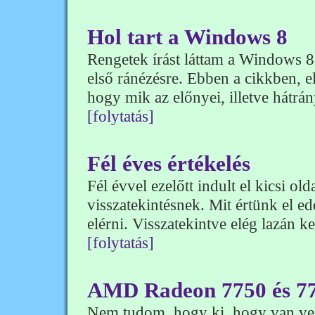
Hol tart a Windows 8
Rengetek írást láttam a Windows 8 t
első ránézésre. Ebben a cikkben, el
hogy mik az előnyei, illetve hátrán
[folytatás]
Fél éves értékelés
Fél évvel ezelőtt indult el kicsi o
visszatekintésnek. Mit értünk el e
elérni. Visszatekintve elég lazán 
[folytatás]
AMD Radeon 7750 és 77
Nem tudom, hogy ki, hogy van vel