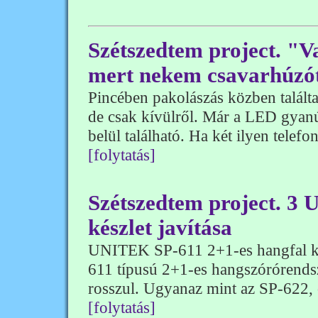
Szétszedtem project. "V
mert nekem csavarhúzót
Pincében pakolászás közben talált
de csak kívülről. Már a LED gyanús
belül található. Ha két ilyen telefon
[folytatás]
Szétszedtem project. 3
készlet javítása
UNITEK SP-611 2+1-es hangfal ké
611 típusú 2+1-es hangszórórendsz
rosszul. Ugyanaz mint az SP-622, 
[folytatás]