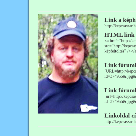
Link a képh
http://kepcsaszar
HTML link
<a href="http://
src="http://kepcs
képfeltöltés" /></
Link fórum
[URL=http://kepcs
id=374955&.jpg&
Link fórum
[url=http://kepcs
id=374955&.jpg&s
Linkoldal c
http://kepcsaszar.