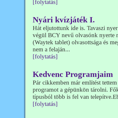
[folytatás]
Nyári kvízjáték I.
Hát eljutottunk ide is. Tavaszi ny
végül BCY nevű olvasónk nyerte m
(Waytek tablet) olvasottsága és m
nem a felaján...
[folytatás]
Kedvenc Programjaim
Pár cikkemben már említést tettem
programot a gépünkön tárolni. Fők
típusból több is fel van telepítve.
[folytatás]