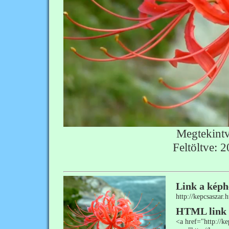
Megtekint
Feltöltve: 
Link a képh
http://kepcsasza
HTML link
<a href="http://