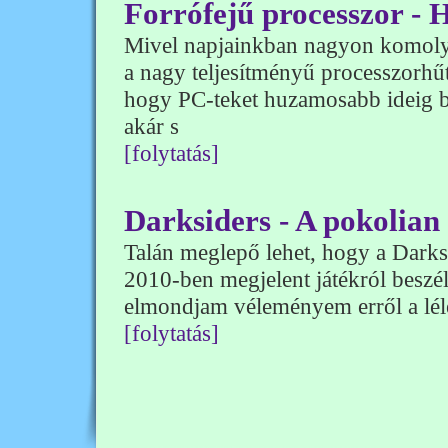
Forrófejű processzor - H
Mivel napjainkban nagyon komoly 
a nagy teljesítményű processzorhűt
hogy PC-teket huzamosabb ideig b
akár s
[folytatás]
Darksiders - A pokolian
Talán meglepő lehet, hogy a Darksi
2010-ben megjelent játékról beszé
elmondjam véleményem erről a léleg
[folytatás]