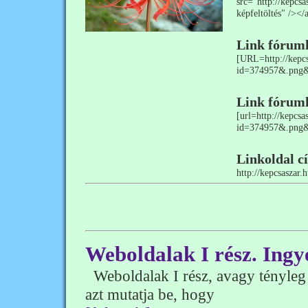
src="http://kepcs
képfeltöltés" /></
Link fórum
[URL=http://kepcs
id=374957&.png
Link fórum
[url=http://kepcs
id=374957&.png&
Linkoldal c
http://kepcsaszar.
Weboldalak I rész. Ingy
Weboldalak I rész, avagy tényleg
azt mutatja be, hogy