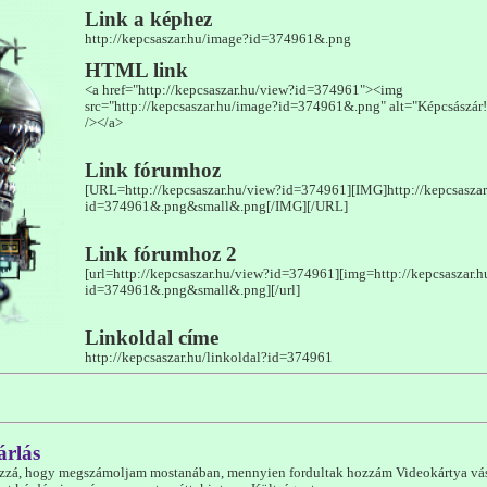
Link a képhez
http://kepcsaszar.hu/image?id=374961&.png
HTML link
<a href="http://kepcsaszar.hu/view?id=374961"><img
src="http://kepcsaszar.hu/image?id=374961&.png" alt="Képcsászár! 
/></a>
Link fórumhoz
[URL=http://kepcsaszar.hu/view?id=374961][IMG]http://kepcsasza
id=374961&.png&small&.png[/IMG][/URL]
Link fórumhoz 2
[url=http://kepcsaszar.hu/view?id=374961][img=http://kepcsaszar.
id=374961&.png&small&.png][/url]
Linkoldal címe
http://kepcsaszar.hu/linkoldal?id=374961
árlás
zzá, hogy megszámoljam mostanában, mennyien fordultak hozzám Videokártya vás