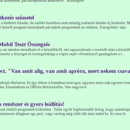
at kérdéseire, pár szemponton áttekintve. Költségvet
tkezés szünetel
 a hirdetés feladás. Az utóbbi hetekben nem mindig tudtatok feladni új hirdetést. 
t kezelő program összeakadt pár másik programmal az oldalon. A megoldás: sajn
Mobil Teszt Összegzés
y mi minden mondható el a készülékről, mit tapasztaltunk a tesztidő alatt a készül
emelni a lényeget és összegzésképp a végén saját véleménnyel gazdagítom a t...
ect. "Van amit alig, van amit apróra, mert nekem csav
dekopír fűrészem. Ez így ebben a formában nem igaz, ugyanis nem csak egyszer roml
sa. Elszaladtam az OBI-ba fűrésznézőbe. Van nagyon b
 rendszer és gyors leállítás!
n induló programok kiiktatása Talán egyik legfontosabb dolog, hogy számítóg
endszere átlagban egy perc, vagy esetleg még több idő alatt indul be. Ez nem fe