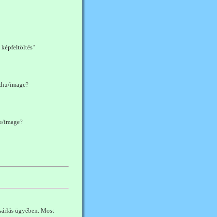
képfeltöltés"
r.hu/image?
hu/image?
árlás ügyében. Most