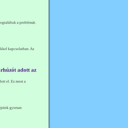
Megtaláltuk a problémát.
ékkel kapcsolatban. Az
arhúzót adott az
ott el. Ez most a
épünk gyorsan