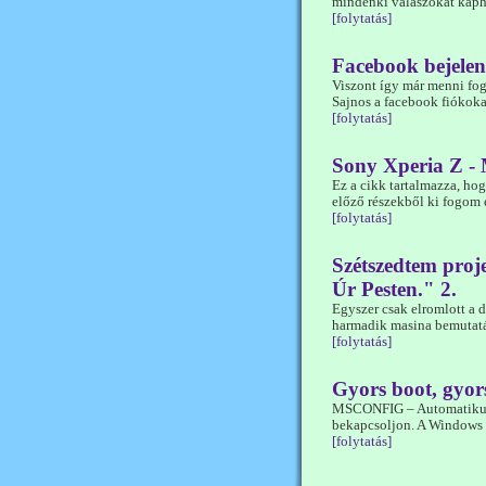
mindenki válaszokat kaph
[folytatás]
Facebook bejelen
Viszont így már menni fog
Sajnos a facebook fiókoka
[folytatás]
Sony Xperia Z - 
Ez a cikk tartalmazza, hog
előző részekből ki fogom 
[folytatás]
Szétszedtem proj
Úr Pesten." 2.
Egyszer csak elromlott a 
harmadik masina bemutatá
[folytatás]
Gyors boot, gyors
MSCONFIG – Automatikusa
bekapcsoljon. A Windows r
[folytatás]