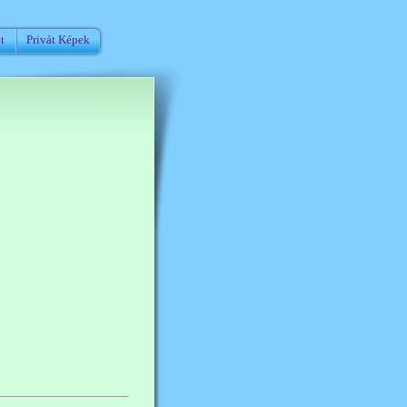
t
Privát Képek