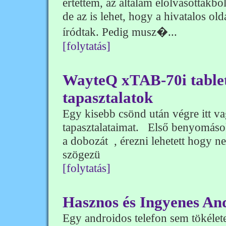
értettem, az általam elolvasottakb
de az is lehet, hogy a hivatalos 
íródtak. Pedig musz�...
[folytatás]
WayteQ xTAB-70i tablet 
tapasztalatok
Egy kisebb csönd után végre itt 
tapasztalataimat. Első benyomáso
a dobozát , érezni lehetett hogy n
szögezü
[folytatás]
Hasznos és Ingyenes And
Egy androidos telefon sem tökélet