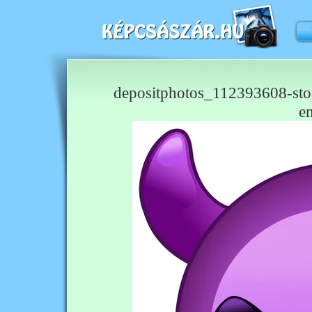
depositphotos_112393608-stock
e