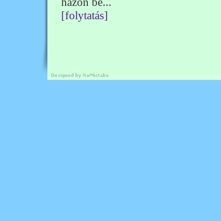
házon be...
[folytatás]