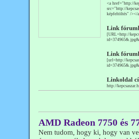
<a href="http://
src="http://kepcs
képfeltöltés" /></
Link fórum
[URL=http://kepcs
id=374965&.jpg&
Link fórum
[url=http://kepcs
id=374965&.jpg&s
Linkoldal c
http://kepcsaszar.
AMD Radeon 7750 és 77
Nem tudom, hogy ki, hogy van vel