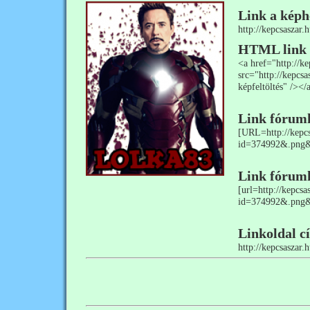
Link a képh
http://kepcsasza
HTML link
<a href="http://
src="http://kepcs
képfeltöltés" /></
Link fórum
[URL=http://kepcs
id=374992&.png
Link fórum
[url=http://kepcs
id=374992&.png&
Linkoldal c
http://kepcsaszar.