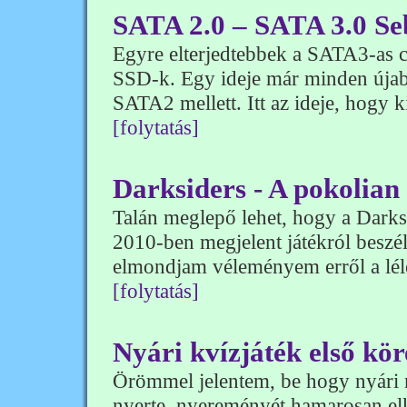
SATA 2.0 – SATA 3.0 Seb
Egyre elterjedtebbek a SATA3-as cs
SSD-k. Egy ideje már minden újabb
SATA2 mellett. Itt az ideje, hogy k
[folytatás]
Darksiders - A pokolian
Talán meglepő lehet, hogy a Darksi
2010-ben megjelent játékról beszé
elmondjam véleményem erről a léleg
[folytatás]
Nyári kvízjáték első kör
Örömmel jelentem, be hogy nyári 
nyerte, nyereményét hamarosan elk