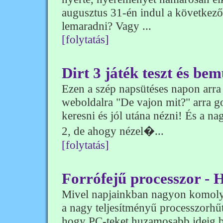
augusztus 31-én indul a következő
lemaradni? Vagy ...
[folytatás]
Dirt 3 játék teszt és be
Ezen a szép napsütéses napon arra
weboldalra "De vajon mit?" arra g
keresni és jól utána nézni! És a n
2, de ahogy nézel�...
[folytatás]
Forrófejű processzor - H
Mivel napjainkban nagyon komoly 
a nagy teljesítményű processzorhűt
hogy PC-teket huzamosabb ideig b