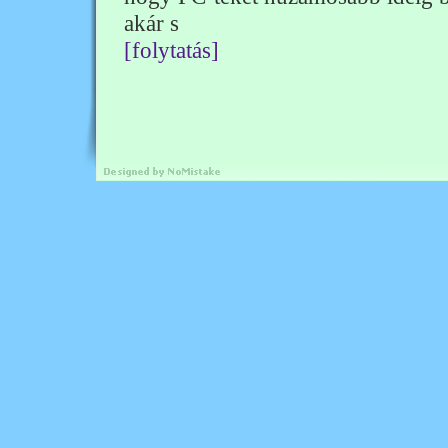
akár s
[folytatás]